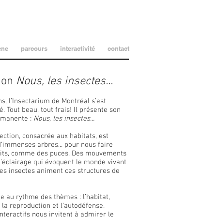
ène
parcours
interactivité
contact
tion
Nous, les insectes...
s, l’Insectarium de Montréal s’est
Tout beau, tout frais! Il présente son
rmanente :
Nous, les insectes...
ction, consacrée aux habitats, est
’immenses arbres... pour nous faire
etits, comme des puces. Des mouvements
d’éclairage qui évoquent le monde vivant
des insectes animent ces structures de
ue au rythme des thèmes : l’habitat,
, la reproduction et l’autodéfense.
teractifs nous invitent à admirer le