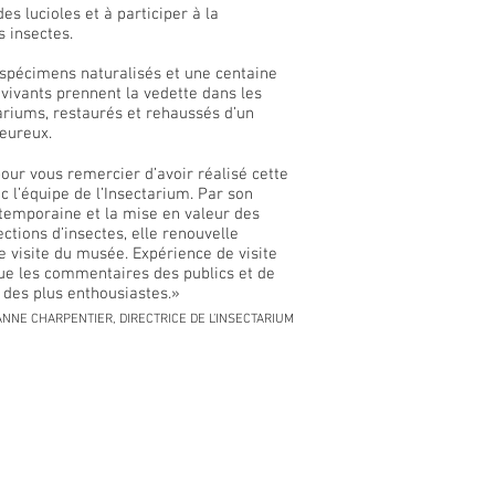
es lucioles et à participer à la
 insectes.
 spécimens naturalisés et une centaine
vivants prennent la vedette dans les
variums, restaurés et rehaussés d’un
leureux.
pour vous remercier d’avoir réalisé cette
c l’équipe de l’Insectarium. Par son
emporaine et la mise en valeur des
ections d’insectes, elle renouvelle
e visite du musée. Expérience de visite
que les commentaires des publics et de
 des plus enthousiastes.»
ANN
E CHARPE
NTIER, DIRE
CTRICE DE L’INSECTARIUM
signalisation, graphisme, illustration