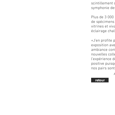
scintillement d
symphonie des
Plus de 3 000
de spécimens 
vitrines et vi
éclairage cha
«J’en profite 
exposition ave
ambiance cont
nouvelles coll
l’expérience d
positive puis
nos pairs sont
retour
n, design, exposition, muséographie, scénographie, design de signalisation, 