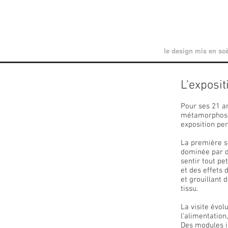
le design mis en sc
L’exposi
Pour ses 21 an
métamorphosé. 
exposition pe
La première se
dominée par d
sentir tout p
et des effets 
et grouillant 
tissu.
La visite évol
l’alimentation
Des modules in